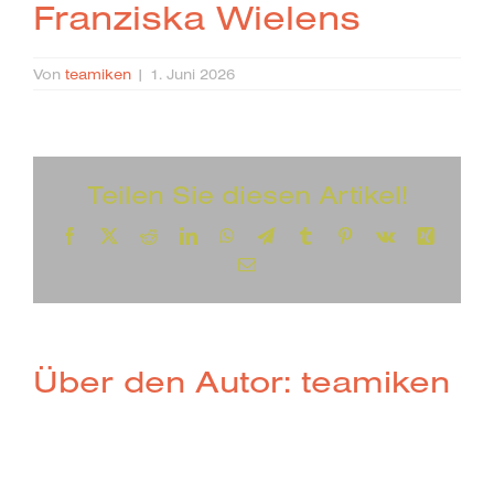
Franziska Wielens
Von
teamiken
|
1. Juni 2026
Teilen Sie diesen Artikel!
Facebook
X
Reddit
LinkedIn
WhatsApp
Telegram
Tumblr
Pinterest
Vk
Xing
E-
Mail
Über den Autor:
teamiken