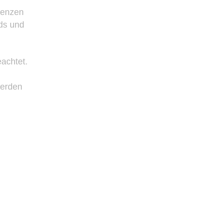
Grenzen
ads und
eachtet.
werden