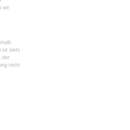
 wir
shalb
ist stets
t der
ung nicht