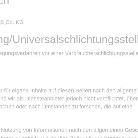
ch
H & Co. KG
ng/Universal­schlichtungs­stel
eilegungsverfahren vor einer Verbraucherschlichtungsstell
 für eigene Inhalte auf diesen Seiten nach den allgeme
 wir als Diensteanbieter jedoch nicht verpflichtet, über
achen oder nach Umständen zu forschen, die auf eine
r Nutzung von Informationen nach den allgemeinen Ges
ftung ist jedoch erst ab dem Zeitpunkt der Kenntnis eine