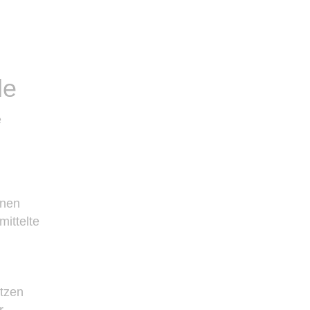
le
e
inen
mittelte
etzen
r