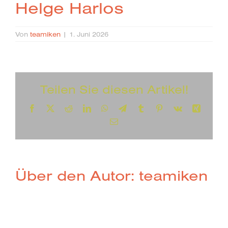
Helge Harlos
Von
teamiken
|
1. Juni 2026
Teilen Sie diesen Artikel!
Facebook
X
Reddit
LinkedIn
WhatsApp
Telegram
Tumblr
Pinterest
Vk
Xing
E-
Mail
Über den Autor:
teamiken